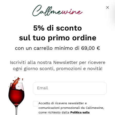
Salta al contenuto principale
Descrivi cosa stai cercando
5% di sconto
sul tuo primo ordine
Ottimo
con un carrello minimo di 69,00 €
4,5
/5
2.566
Iscriviti alla nostra Newsletter per ricevere
recensioni
ogni giorno sconti, promozioni e novità!
Le nostre recensioni a 4 e 5 stelle.
Clicca qui per leggerle tutte >
Email
Precedente
Successivo
Consensi opzionali per ricevere comunica
Accetto di ricevere newsletter e
Ieri
comunicazioni promozionali da Callmewine,
Ordine tutto ok, niente da dire a riguardo. Il sito in se
come richiesto dalla
Politica sulla