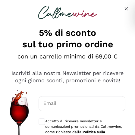
Salta al contenuto principale
Descrivi cosa stai cercando
5% di sconto
sul tuo primo ordine
Ottimo
con un carrello minimo di 69,00 €
4,5
/5
2.552
Iscriviti alla nostra Newsletter per ricevere
recensioni
ogni giorno sconti, promozioni e novità!
Le nostre recensioni a 4 e 5 stelle.
Clicca qui per leggerle tutte >
Email
Precedente
Successivo
Consensi opzionali per ricevere comunica
Accetto di ricevere newsletter e
Oggi
comunicazioni promozionali da Callmewine,
Ottima facilità di acquisto sul sito e consegna
come richiesto dalla
Politica sulla