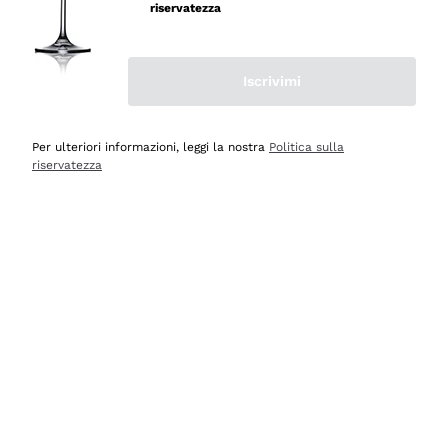
velocissima
riservatezza
Acquirente verificato
Iscrivimi
Ieri
Perfetti e attenti al cliente
Per ulteriori informazioni, leggi la nostra
Politica sulla
riservatezza
Acquirente verificato
2 Giorni Fa
Semplice nell'uso, puntuali e veloci.
Acquirente verificato
2 Giorni Fa
Ottima come sempre!