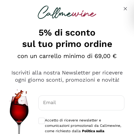
Salta al contenuto principale
Descrivi cosa stai cercando
5% di sconto
sul tuo primo ordine
Ottimo
con un carrello minimo di 69,00 €
4,5
/5
2.559
Iscriviti alla nostra Newsletter per ricevere
recensioni
ogni giorno sconti, promozioni e novità!
Le nostre recensioni a 4 e 5 stelle.
Clicca qui per leggerle tutte >
Email
Precedente
Successivo
Consensi opzionali per ricevere comunica
Accetto di ricevere newsletter e
Oggi
comunicazioni promozionali da Callmewine,
Il catalogo offre moltissime possibilità di scelta tra tanti
come richiesto dalla
Politica sulla