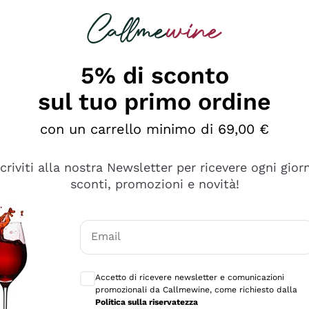
rcando
Champagne
Spumanti
Tutti i Vini
5% di sconto
sul tuo primo ordine
con un carrello minimo di 69,00 €
scriviti alla nostra Newsletter per ricevere ogni gior
sconti, promozioni e novità!
Email
Consensi opzionali per ricevere comunicaz
Accetto di ricevere newsletter e comunicazioni
promozionali da Callmewine, come richiesto dalla
se non è male ma secondo me ci sono alternative che hanno p
Politica sulla riservatezza