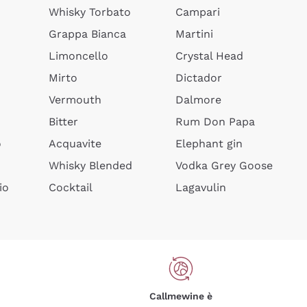
Whisky Torbato
Campari
Grappa Bianca
Martini
Limoncello
Crystal Head
Mirto
Dictador
Vermouth
Dalmore
Bitter
Rum Don Papa
o
Acquavite
Elephant gin
Whisky Blended
Vodka Grey Goose
io
Cocktail
Lagavulin
Callmewine è