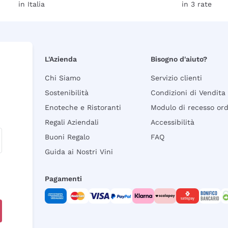
in Italia
in 3 rate
L'Azienda
Bisogno d'aiuto?
Chi Siamo
Servizio clienti
Sostenibilità
Condizioni di Vendita
Enoteche e Ristoranti
Modulo di recesso or
Regali Aziendali
Accessibilità
Buoni Regalo
FAQ
Guida ai Nostri Vini
Pagamenti