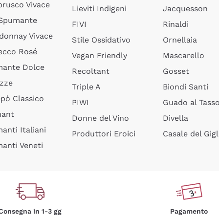
rusco Vivace
Lieviti Indigeni
Jacquesson
 Spumante
FIVI
Rinaldi
donnay Vivace
Stile Ossidativo
Ornellaia
ecco Rosé
Vegan Friendly
Mascarello
ante Dolce
Recoltant
Gosset
izze
Triple A
Biondi Santi
epò Classico
PIWI
Guado al Tass
mant
Donne del Vino
Divella
anti Italiani
Produttori Eroici
Casale del Gigl
anti Veneti
Consegna in 1-3 gg
Pagamento