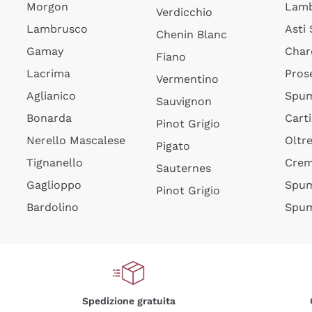
Morgon
Lamb
Verdicchio
Lambrusco
Asti
Chenin Blanc
Gamay
Char
Fiano
Lacrima
Pros
Vermentino
Aglianico
Spum
Sauvignon
Bonarda
Cart
Pinot Grigio
Nerello Mascalese
Oltr
Pigato
Tignanello
Cre
Sauternes
Gaglioppo
Spum
Pinot Grigio
Bardolino
Spum
Spedizione gratuita