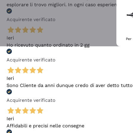
esplorare li trovo migliori. In ogni caso esperienza buo
Acquirente verificato
Ieri
Per 
Ho ricevuto quanto ordinato in 2 gg
Acquirente verificato
Ieri
Sono Cliente da anni dunque credo di aver detto tutto
Acquirente verificato
Ieri
Affidabili e precisi nelle consegne