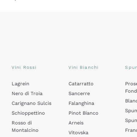
Vini Rossi
Vini Bianchi
Spu
Lagrein
Catarratto
Pros
Fon
Nero di Troia
Sancerre
Blan
Carignano Sulcis
Falanghina
Spum
Schioppettino
Pinot Bianco
Spum
Rosso di
Arneis
Montalcino
Fran
Vitovska