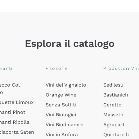
Esplora il catalogo
manti
Filosofie
Produttori Vin
ecco Col
Vini del Vignaiolo
Sedilesu
do
Orange Wine
Bastianich
quette Limoux
Senza Solfiti
Ceretto
anti Pinot
Vini Biologici
Masseto
anti Ribolla
Vini Biodinamici
Agrapart
ciacorta Saten
Vini in Anfora
Quintarelli