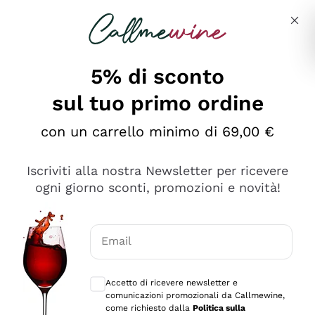
Salta al contenuto principale
Descrivi cosa stai cercando
5% di sconto
sul tuo primo ordine
Ottimo
con un carrello minimo di 69,00 €
4,5
/5
2.566
Iscriviti alla nostra Newsletter per ricevere
recensioni
ogni giorno sconti, promozioni e novità!
Le nostre recensioni a 4 e 5 stelle.
Clicca qui per leggerle tutte >
Email
Precedente
Successivo
Consensi opzionali per ricevere comunica
Accetto di ricevere newsletter e
Oggi
comunicazioni promozionali da Callmewine,
Ordine tutto ok, niente da dire a riguardo. Il sito in se
come richiesto dalla
Politica sulla