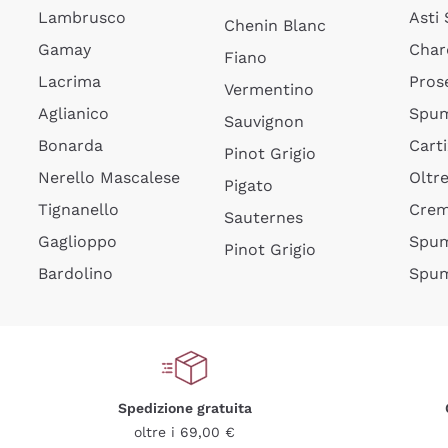
Lambrusco
Asti
Chenin Blanc
Gamay
Char
Fiano
Lacrima
Pros
Vermentino
Aglianico
Spum
Sauvignon
Bonarda
Cart
Pinot Grigio
Nerello Mascalese
Oltr
Pigato
Tignanello
Cre
Sauternes
Gaglioppo
Spum
Pinot Grigio
Bardolino
Spum
Spedizione gratuita
oltre i 69,00 €