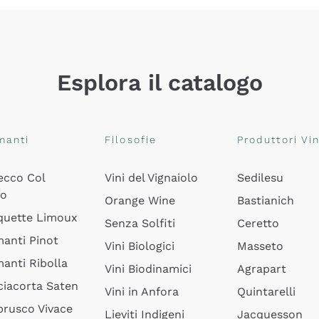
Esplora il catalogo
manti
Filosofie
Produttori Vin
ecco Col
Vini del Vignaiolo
Sedilesu
do
Orange Wine
Bastianich
quette Limoux
Senza Solfiti
Ceretto
anti Pinot
Vini Biologici
Masseto
anti Ribolla
Vini Biodinamici
Agrapart
ciacorta Saten
Vini in Anfora
Quintarelli
rusco Vivace
Lieviti Indigeni
Jacquesson