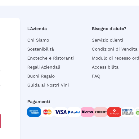
L'Azienda
Bisogno d'aiuto?
Chi Siamo
Servizio clienti
Sostenibilità
Condizioni di Vendita
Enoteche e Ristoranti
Modulo di recesso or
Regali Aziendali
Accessibilità
Buoni Regalo
FAQ
Guida ai Nostri Vini
Pagamenti