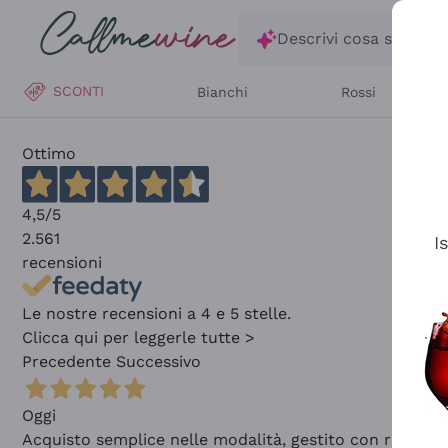
Salta al contenuto principale
Descrivi cosa stai ce
SCONTI
Bianchi
Rossi
Ottimo
4,5
/5
2.561
I
recensioni
Le nostre recensioni a 4 e 5 stelle.
Clicca qui per leggerle tutte >
Precedente
Successivo
Oggi
Acquisto semplice nelle modalità, gestito con rapidità 