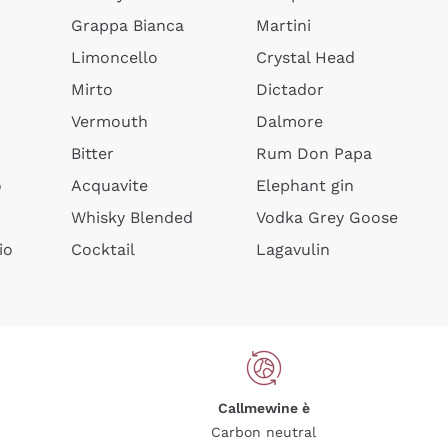
Grappa Bianca
Martini
Limoncello
Crystal Head
Mirto
Dictador
Vermouth
Dalmore
Bitter
Rum Don Papa
o
Acquavite
Elephant gin
Whisky Blended
Vodka Grey Goose
io
Cocktail
Lagavulin
Callmewine è
Carbon neutral