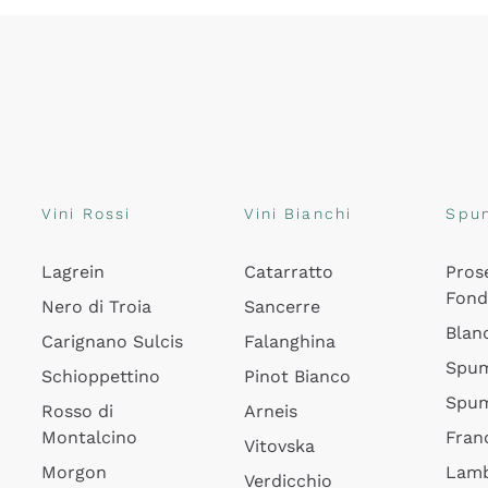
Vini Rossi
Vini Bianchi
Spu
Lagrein
Catarratto
Pros
Fon
Nero di Troia
Sancerre
Blan
Carignano Sulcis
Falanghina
Spum
Schioppettino
Pinot Bianco
Spum
Rosso di
Arneis
Montalcino
Fran
Vitovska
Morgon
Lamb
Verdicchio