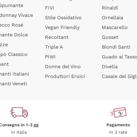
 Spumante
FIVI
Rinaldi
donnay Vivace
Stile Ossidativo
Ornellaia
ecco Rosé
Vegan Friendly
Mascarello
ante Dolce
Recoltant
Gosset
izze
Triple A
Biondi Santi
epò Classico
PIWI
Guado al Tass
mant
Donne del Vino
Divella
anti Italiani
Produttori Eroici
Casale del Gigl
anti Veneti
Consegna in 1-3 gg
Pagamento
in Italia
in 3 rate