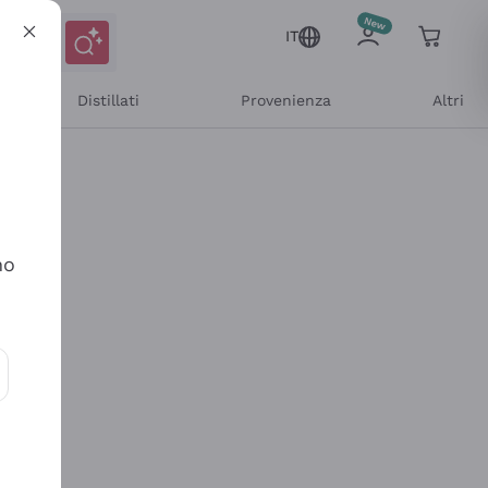
IT
Distillati
Provenienza
Altri
no
ioni e offerte personalizzate