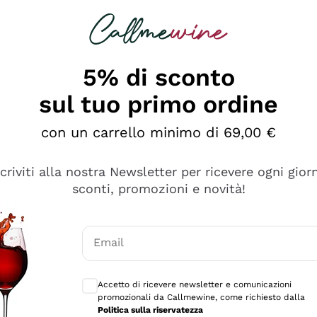
rcando
Champagne
Spumanti
Tutti i Vini
5% di sconto
sul tuo primo ordine
con un carrello minimo di 69,00 €
scriviti alla nostra Newsletter per ricevere ogni gior
sconti, promozioni e novità!
Email
Consensi opzionali per ricevere comunicaz
Accetto di ricevere newsletter e comunicazioni
promozionali da Callmewine, come richiesto dalla
e professionalità
Politica sulla riservatezza