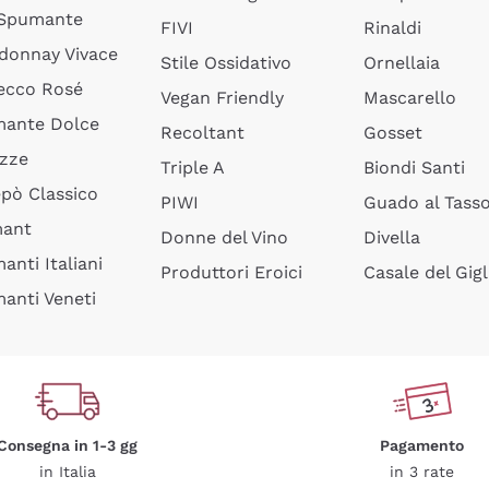
 Spumante
FIVI
Rinaldi
donnay Vivace
Stile Ossidativo
Ornellaia
ecco Rosé
Vegan Friendly
Mascarello
ante Dolce
Recoltant
Gosset
izze
Triple A
Biondi Santi
epò Classico
PIWI
Guado al Tass
mant
Donne del Vino
Divella
anti Italiani
Produttori Eroici
Casale del Gigl
anti Veneti
Consegna in 1-3 gg
Pagamento
in Italia
in 3 rate