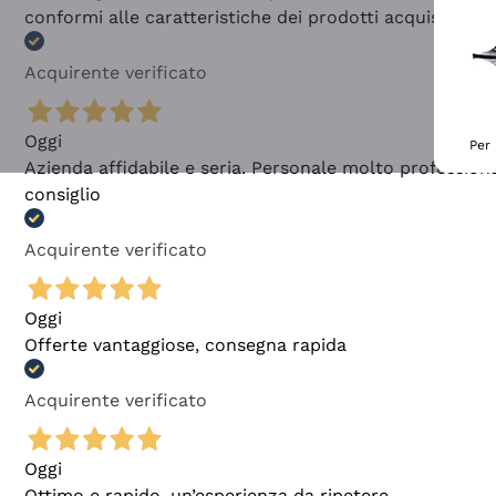
conformi alle caratteristiche dei prodotti acquistati
Acquirente verificato
Oggi
Per 
Azienda affidabile e seria. Personale molto profession
consiglio
Acquirente verificato
Oggi
Offerte vantaggiose, consegna rapida
Acquirente verificato
Oggi
Ottimo e rapido, un’esperienza da ripetere