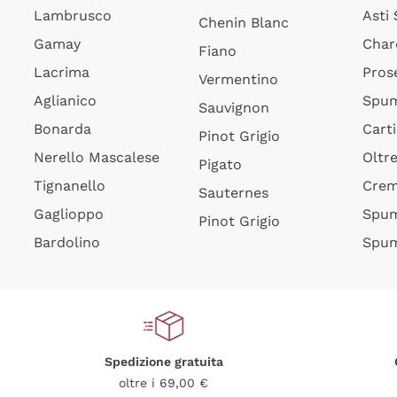
Lambrusco
Asti
Chenin Blanc
Gamay
Char
Fiano
Lacrima
Pros
Vermentino
Aglianico
Spum
Sauvignon
Bonarda
Cart
Pinot Grigio
Nerello Mascalese
Oltr
Pigato
Tignanello
Cre
Sauternes
Gaglioppo
Spum
Pinot Grigio
Bardolino
Spum
Spedizione gratuita
oltre i 69,00 €