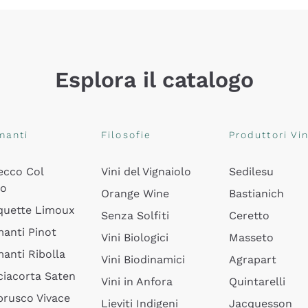
Esplora il catalogo
manti
Filosofie
Produttori Vin
ecco Col
Vini del Vignaiolo
Sedilesu
do
Orange Wine
Bastianich
quette Limoux
Senza Solfiti
Ceretto
anti Pinot
Vini Biologici
Masseto
anti Ribolla
Vini Biodinamici
Agrapart
ciacorta Saten
Vini in Anfora
Quintarelli
rusco Vivace
Lieviti Indigeni
Jacquesson