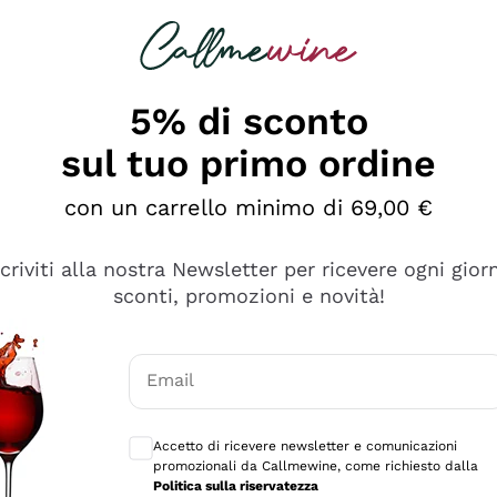
rcando
Champagne
Spumanti
Tutti i Vini
5% di sconto
sul tuo primo ordine
con un carrello minimo di 69,00 €
scriviti alla nostra Newsletter per ricevere ogni gior
sconti, promozioni e novità!
Email
Consensi opzionali per ricevere comunicaz
Accetto di ricevere newsletter e comunicazioni
promozionali da Callmewine, come richiesto dalla
tanti prodotti diversi e con un ampio range di prezzo. Le 
Politica sulla riservatezza