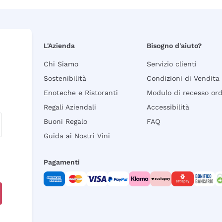
L'Azienda
Bisogno d'aiuto?
Chi Siamo
Servizio clienti
Sostenibilità
Condizioni di Vendita
Enoteche e Ristoranti
Modulo di recesso or
Regali Aziendali
Accessibilità
Buoni Regalo
FAQ
Guida ai Nostri Vini
Pagamenti