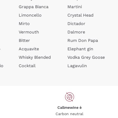
Grappa Bianca
Martini
Limoncello
Crystal Head
Mirto
Dictador
Vermouth
Dalmore
Bitter
Rum Don Papa
o
Acquavite
Elephant gin
Whisky Blended
Vodka Grey Goose
io
Cocktail
Lagavulin
Callmewine è
Carbon neutral