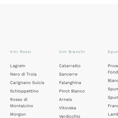
Vini Rossi
Vini Bianchi
Spu
Lagrein
Catarratto
Pros
Fon
Nero di Troia
Sancerre
Blan
Carignano Sulcis
Falanghina
Spum
Schioppettino
Pinot Bianco
Spum
Rosso di
Arneis
Montalcino
Fran
Vitovska
Morgon
Lamb
Verdicchio