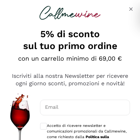
Salta al contenuto principale
Descrivi cosa stai cercando
5% di sconto
sul tuo primo ordine
Ottimo
con un carrello minimo di 69,00 €
4,5
/5
2.559
Iscriviti alla nostra Newsletter per ricevere
recensioni
ogni giorno sconti, promozioni e novità!
Le nostre recensioni a 4 e 5 stelle.
Clicca qui per leggerle tutte >
Email
Precedente
Successivo
Consensi opzionali per ricevere comunica
Accetto di ricevere newsletter e
Oggi
comunicazioni promozionali da Callmewine,
Il catalogo offre moltissime possibilità di scelta tra tanti
come richiesto dalla
Politica sulla