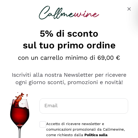
Salta al contenuto principale
Descrivi cosa stai cercando
5% di sconto
sul tuo primo ordine
Ottimo
con un carrello minimo di 69,00 €
4,5
/5
2.559
Iscriviti alla nostra Newsletter per ricevere
recensioni
ogni giorno sconti, promozioni e novità!
Le nostre recensioni a 4 e 5 stelle.
Clicca qui per leggerle tutte >
Email
Precedente
Successivo
Consensi opzionali per ricevere comunica
Accetto di ricevere newsletter e
Oggi
comunicazioni promozionali da Callmewine,
Il catalogo offre moltissime possibilità di scelta tra tanti
come richiesto dalla
Politica sulla