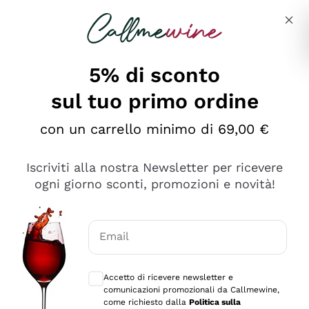
Salta al contenuto principale
Descrivi cosa stai cercando
5% di sconto
sul tuo primo ordine
Ottimo
con un carrello minimo di 69,00 €
4,5
/5
2.552
Iscriviti alla nostra Newsletter per ricevere
recensioni
ogni giorno sconti, promozioni e novità!
Le nostre recensioni a 4 e 5 stelle.
Clicca qui per leggerle tutte >
Email
Precedente
Successivo
Consensi opzionali per ricevere comunica
Accetto di ricevere newsletter e
Oggi
comunicazioni promozionali da Callmewine,
Ottima facilità di acquisto sul sito e consegna
come richiesto dalla
Politica sulla