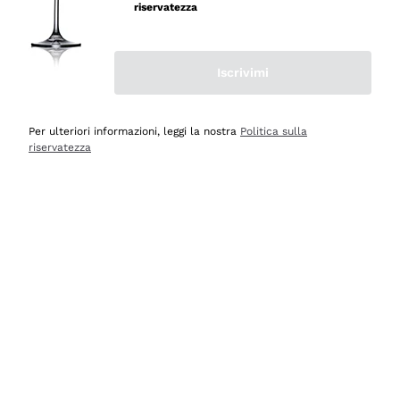
velocissima
riservatezza
Acquirente verificato
Iscrivimi
Ieri
Perfetti e attenti al cliente
Per ulteriori informazioni, leggi la nostra
Politica sulla
riservatezza
Acquirente verificato
Ieri
Semplice nell'uso, puntuali e veloci.
Acquirente verificato
Ieri
Ottima come sempre!