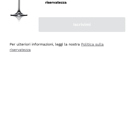
velocissima
riservatezza
Acquirente verificato
Iscrivimi
Ieri
Perfetti e attenti al cliente
Per ulteriori informazioni, leggi la nostra
Politica sulla
riservatezza
Acquirente verificato
2 Giorni Fa
Semplice nell'uso, puntuali e veloci.
Acquirente verificato
2 Giorni Fa
Ottima come sempre!