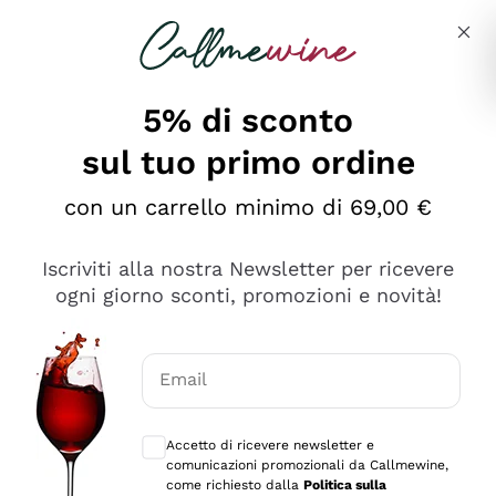
Salta al contenuto principale
Descrivi cosa stai cercando
5% di sconto
sul tuo primo ordine
Ottimo
con un carrello minimo di 69,00 €
4,5
/5
2.552
Iscriviti alla nostra Newsletter per ricevere
recensioni
ogni giorno sconti, promozioni e novità!
Le nostre recensioni a 4 e 5 stelle.
Clicca qui per leggerle tutte >
Email
Precedente
Successivo
Consensi opzionali per ricevere comunica
Accetto di ricevere newsletter e
Oggi
comunicazioni promozionali da Callmewine,
Ottima facilità di acquisto sul sito e consegna
come richiesto dalla
Politica sulla