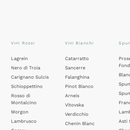
Vini Rossi
Vini Bianchi
Spu
Lagrein
Catarratto
Pros
Fon
Nero di Troia
Sancerre
Blan
Carignano Sulcis
Falanghina
Spum
Schioppettino
Pinot Bianco
Spum
Rosso di
Arneis
Montalcino
Fran
Vitovska
Morgon
Lamb
Verdicchio
Lambrusco
Asti
Chenin Blanc