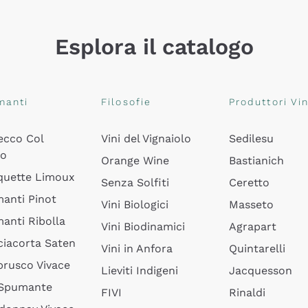
Esplora il catalogo
manti
Filosofie
Produttori Vin
ecco Col
Vini del Vignaiolo
Sedilesu
do
Orange Wine
Bastianich
quette Limoux
Senza Solfiti
Ceretto
anti Pinot
Vini Biologici
Masseto
anti Ribolla
Vini Biodinamici
Agrapart
ciacorta Saten
Vini in Anfora
Quintarelli
rusco Vivace
Lieviti Indigeni
Jacquesson
 Spumante
FIVI
Rinaldi