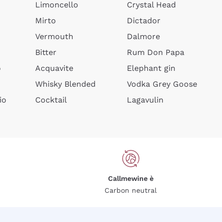
Limoncello
Crystal Head
Mirto
Dictador
Vermouth
Dalmore
Bitter
Rum Don Papa
o
Acquavite
Elephant gin
Whisky Blended
Vodka Grey Goose
io
Cocktail
Lagavulin
Callmewine è
Carbon neutral