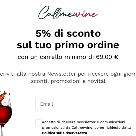
rcando
Champagne
Spumanti
Tutti i Vini
5% di sconto
sul tuo primo ordine
con un carrello minimo di 69,00 €
scriviti alla nostra Newsletter per ricevere ogni gior
sconti, promozioni e novità!
Email
Consensi opzionali per ricevere comunicaz
Accetto di ricevere newsletter e comunicazioni
promozionali da Callmewine, come richiesto dalla
sima
Politica sulla riservatezza