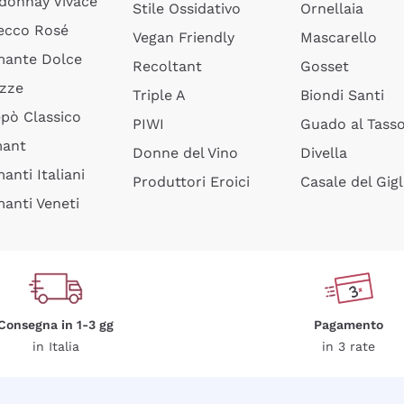
donnay Vivace
Stile Ossidativo
Ornellaia
ecco Rosé
Vegan Friendly
Mascarello
ante Dolce
Recoltant
Gosset
izze
Triple A
Biondi Santi
epò Classico
PIWI
Guado al Tass
mant
Donne del Vino
Divella
anti Italiani
Produttori Eroici
Casale del Gigl
anti Veneti
Consegna in 1-3 gg
Pagamento
in Italia
in 3 rate