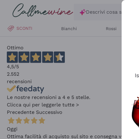
Salta al contenuto principale
Descrivi cosa stai ce
SCONTI
Bianchi
Rossi
Ottimo
4,5
/5
2.552
I
recensioni
Le nostre recensioni a 4 e 5 stelle.
Clicca qui per leggerle tutte >
Precedente
Successivo
Oggi
Ottima facilità di acquisto sul sito e consegna velocis