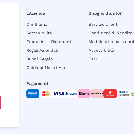
L'Azienda
Bisogno d'aiuto?
Chi Siamo
Servizio clienti
Sostenibilità
Condizioni di Vendita
Enoteche e Ristoranti
Modulo di recesso or
Regali Aziendali
Accessibilità
Buoni Regalo
FAQ
Guida ai Nostri Vini
Pagamenti