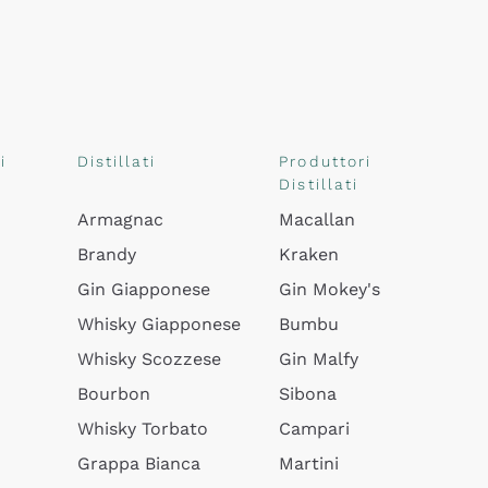
i
Distillati
Produttori
Distillati
Armagnac
Macallan
Brandy
Kraken
Gin Giapponese
Gin Mokey's
Whisky Giapponese
Bumbu
Whisky Scozzese
Gin Malfy
Bourbon
Sibona
Whisky Torbato
Campari
Grappa Bianca
Martini