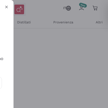
IT
Distillati
Provenienza
Altri
no
ioni e offerte personalizzate