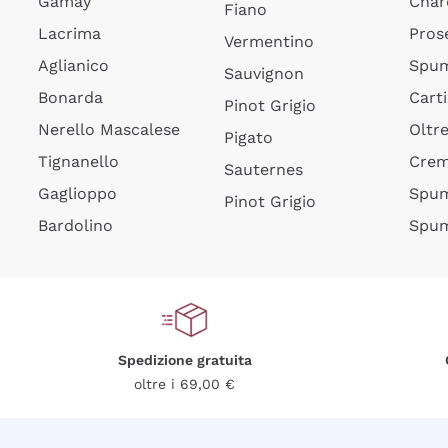
Gamay
Char
Fiano
Lacrima
Pros
Vermentino
Aglianico
Spum
Sauvignon
Bonarda
Cart
Pinot Grigio
Nerello Mascalese
Oltr
Pigato
Tignanello
Cre
Sauternes
Gaglioppo
Spum
Pinot Grigio
Bardolino
Spum
Spedizione gratuita
oltre i 69,00 €