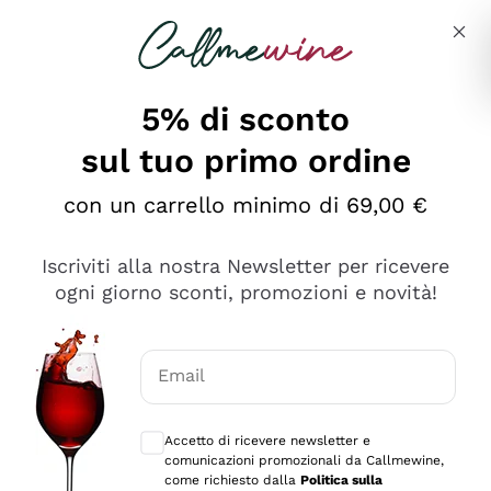
Salta al contenuto principale
Descrivi cosa stai cercando
5% di sconto
sul tuo primo ordine
Ottimo
con un carrello minimo di 69,00 €
4,5
/5
2.566
Iscriviti alla nostra Newsletter per ricevere
recensioni
ogni giorno sconti, promozioni e novità!
Le nostre recensioni a 4 e 5 stelle.
Clicca qui per leggerle tutte >
Email
Precedente
Successivo
Consensi opzionali per ricevere comunica
Accetto di ricevere newsletter e
Ieri
comunicazioni promozionali da Callmewine,
Ordine tutto ok, niente da dire a riguardo. Il sito in se
come richiesto dalla
Politica sulla