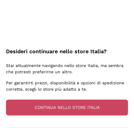
3 Giorni Fa
Sempre una garanzia.
Acquirente verificato
Desideri continuare nello store Italia?
6 Giorni Fa
Stai attualmente navigando nello store Italia, ma sembra
Tutto bene. spedizione rapida, package resistente
che potresti preferirne un altro.
Acquirente verificato
Per garantirti prezzi, disponibilità e opzioni di spedizione
corrette, scegli lo store più adatto a te.
6 Giorni Fa
una bellissima scoperta
CONTINUA NELLO STORE ITALIA
Acquirente verificato