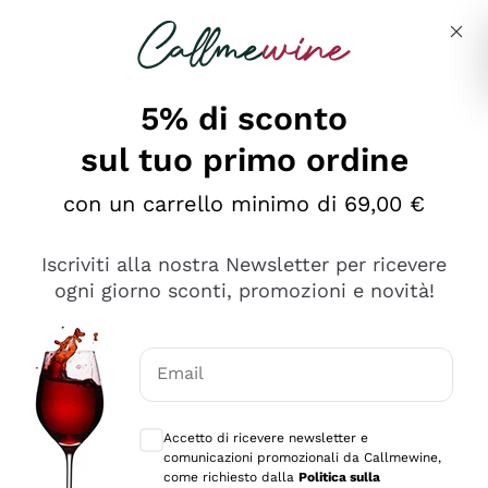
Salta al contenuto principale
Descrivi cosa stai cercando
5% di sconto
sul tuo primo ordine
Ottimo
con un carrello minimo di 69,00 €
4,5
/5
2.566
Iscriviti alla nostra Newsletter per ricevere
recensioni
ogni giorno sconti, promozioni e novità!
Le nostre recensioni a 4 e 5 stelle.
Clicca qui per leggerle tutte >
Email
Precedente
Successivo
Consensi opzionali per ricevere comunica
Accetto di ricevere newsletter e
Ieri
comunicazioni promozionali da Callmewine,
Ordine tutto ok, niente da dire a riguardo. Il sito in se
come richiesto dalla
Politica sulla