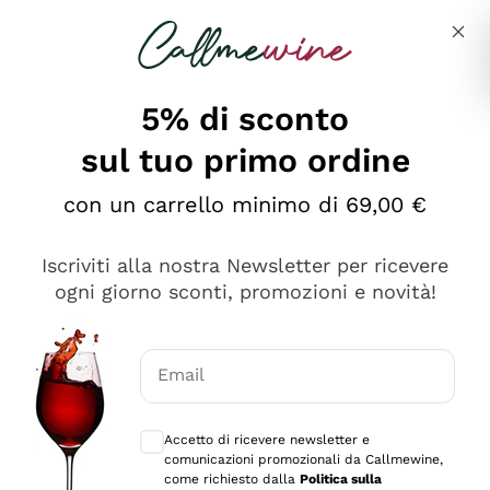
Salta al contenuto principale
Descrivi cosa stai cercando
5% di sconto
sul tuo primo ordine
Ottimo
con un carrello minimo di 69,00 €
4,5
/5
2.559
Iscriviti alla nostra Newsletter per ricevere
recensioni
ogni giorno sconti, promozioni e novità!
Le nostre recensioni a 4 e 5 stelle.
Clicca qui per leggerle tutte >
Email
Precedente
Successivo
Consensi opzionali per ricevere comunica
Accetto di ricevere newsletter e
Oggi
comunicazioni promozionali da Callmewine,
Il catalogo offre moltissime possibilità di scelta tra tanti
come richiesto dalla
Politica sulla