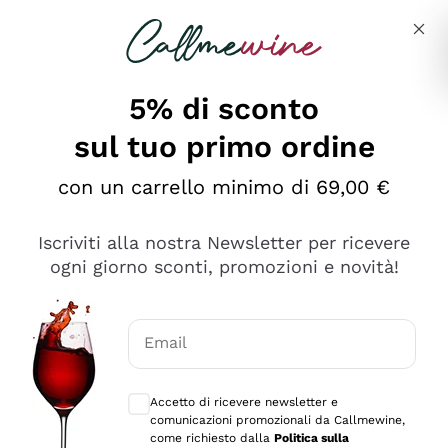
Salta al contenuto principale
Descrivi cosa stai cercando
5% di sconto
sul tuo primo ordine
Ottimo
con un carrello minimo di 69,00 €
4,5
/5
2.559
Iscriviti alla nostra Newsletter per ricevere
recensioni
ogni giorno sconti, promozioni e novità!
Le nostre recensioni a 4 e 5 stelle.
Clicca qui per leggerle tutte >
Email
Precedente
Successivo
Consensi opzionali per ricevere comunica
Accetto di ricevere newsletter e
Oggi
comunicazioni promozionali da Callmewine,
Il catalogo offre moltissime possibilità di scelta tra tanti
come richiesto dalla
Politica sulla