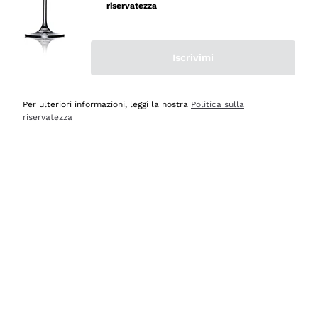
velocissima
riservatezza
Acquirente verificato
Iscrivimi
Ieri
Perfetti e attenti al cliente
Per ulteriori informazioni, leggi la nostra
Politica sulla
riservatezza
Acquirente verificato
Ieri
Semplice nell'uso, puntuali e veloci.
Acquirente verificato
Ieri
Ottima come sempre!