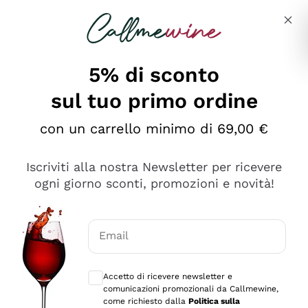
Salta al contenuto principale
Descrivi cosa stai cercando
5% di sconto
sul tuo primo ordine
Ottimo
con un carrello minimo di 69,00 €
4,5
/5
2.566
Iscriviti alla nostra Newsletter per ricevere
recensioni
ogni giorno sconti, promozioni e novità!
Le nostre recensioni a 4 e 5 stelle.
Clicca qui per leggerle tutte >
Email
Precedente
Successivo
Consensi opzionali per ricevere comunica
Accetto di ricevere newsletter e
Ieri
comunicazioni promozionali da Callmewine,
Ordine tutto ok, niente da dire a riguardo. Il sito in se
come richiesto dalla
Politica sulla