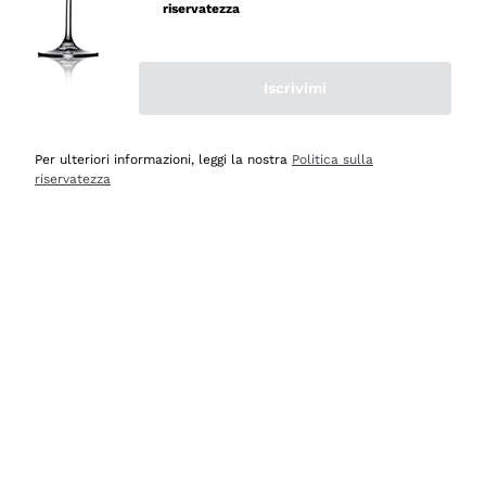
velocissima
riservatezza
Acquirente verificato
Iscrivimi
Ieri
Perfetti e attenti al cliente
Per ulteriori informazioni, leggi la nostra
Politica sulla
riservatezza
Acquirente verificato
2 Giorni Fa
Semplice nell'uso, puntuali e veloci.
Acquirente verificato
2 Giorni Fa
Ottima come sempre!