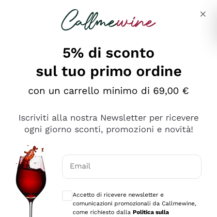
Salta al contenuto principale
Descrivi cosa stai cercando
5% di sconto
sul tuo primo ordine
Ottimo
con un carrello minimo di 69,00 €
4,5
/5
2.552
Iscriviti alla nostra Newsletter per ricevere
recensioni
ogni giorno sconti, promozioni e novità!
Le nostre recensioni a 4 e 5 stelle.
Clicca qui per leggerle tutte >
Email
Precedente
Successivo
Consensi opzionali per ricevere comunica
Accetto di ricevere newsletter e
Oggi
comunicazioni promozionali da Callmewine,
Ottima facilità di acquisto sul sito e consegna
come richiesto dalla
Politica sulla