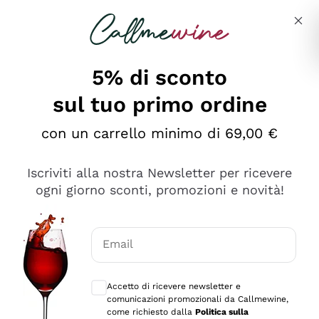
Salta al contenuto principale
Descrivi cosa stai cercando
5% di sconto
sul tuo primo ordine
Ottimo
con un carrello minimo di 69,00 €
4,5
/5
2.561
Iscriviti alla nostra Newsletter per ricevere
recensioni
ogni giorno sconti, promozioni e novità!
Le nostre recensioni a 4 e 5 stelle.
Clicca qui per leggerle tutte >
Email
Precedente
Successivo
Consensi opzionali per ricevere comunica
Accetto di ricevere newsletter e
Oggi
comunicazioni promozionali da Callmewine,
Acquisto semplice nelle modalità, gestito con rapidità e
come richiesto dalla
Politica sulla