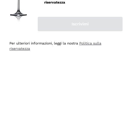
professionalità
riservatezza
Acquirente verificato
Iscrivimi
Ieri
Seri affidabili
Per ulteriori informazioni, leggi la nostra
Politica sulla
riservatezza
Acquirente verificato
Ieri
Il catalogo offre moltissime possibilità di scelta tra tanti
prodotti diversi e con un ampio range di prezzo. Le
indicazioni dei consulenti sono estremamente chiare e
conformi alle caratteristiche dei prodotti acquistati
Acquirente verificato