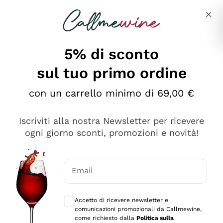
Salta al contenuto principale
Descrivi cosa stai cercando
5% di sconto
sul tuo primo ordine
Ottimo
con un carrello minimo di 69,00 €
4,5
/5
2.559
Iscriviti alla nostra Newsletter per ricevere
recensioni
ogni giorno sconti, promozioni e novità!
Le nostre recensioni a 4 e 5 stelle.
Clicca qui per leggerle tutte >
Email
Precedente
Successivo
Consensi opzionali per ricevere comunica
Accetto di ricevere newsletter e
Oggi
comunicazioni promozionali da Callmewine,
Il catalogo offre moltissime possibilità di scelta tra tanti
come richiesto dalla
Politica sulla