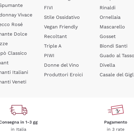
 Spumante
FIVI
Rinaldi
donnay Vivace
Stile Ossidativo
Ornellaia
ecco Rosé
Vegan Friendly
Mascarello
ante Dolce
Recoltant
Gosset
izze
Triple A
Biondi Santi
epò Classico
PIWI
Guado al Tass
mant
Donne del Vino
Divella
anti Italiani
Produttori Eroici
Casale del Gigl
anti Veneti
Consegna in 1-3 gg
Pagamento
in Italia
in 3 rate