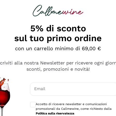
rcando
Champagne
Spumanti
Tutti i Vini
5% di sconto
sul tuo primo ordine
con un carrello minimo di 69,00 €
scriviti alla nostra Newsletter per ricevere ogni gior
sconti, promozioni e novità!
Email
Consensi opzionali per ricevere comunicaz
Accetto di ricevere newsletter e comunicazioni
promozionali da Callmewine, come richiesto dalla
tanti prodotti diversi e con un ampio range di prezzo. Le 
Politica sulla riservatezza