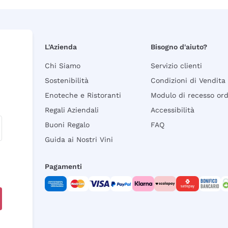
L'Azienda
Bisogno d'aiuto?
Chi Siamo
Servizio clienti
Sostenibilità
Condizioni di Vendita
Enoteche e Ristoranti
Modulo di recesso or
Regali Aziendali
Accessibilità
Buoni Regalo
FAQ
Guida ai Nostri Vini
Pagamenti