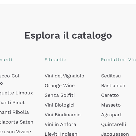
Esplora il catalogo
manti
Filosofie
Produttori Vin
ecco Col
Vini del Vignaiolo
Sedilesu
do
Orange Wine
Bastianich
quette Limoux
Senza Solfiti
Ceretto
anti Pinot
Vini Biologici
Masseto
anti Ribolla
Vini Biodinamici
Agrapart
ciacorta Saten
Vini in Anfora
Quintarelli
rusco Vivace
Lieviti Indigeni
Jacquesson