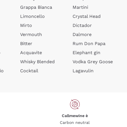
Grappa Bianca
Martini
Limoncello
Crystal Head
Mirto
Dictador
Vermouth
Dalmore
Bitter
Rum Don Papa
o
Acquavite
Elephant gin
Whisky Blended
Vodka Grey Goose
io
Cocktail
Lagavulin
Callmewine è
Carbon neutral