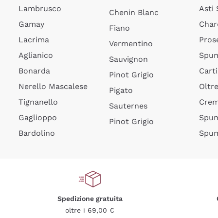
Lambrusco
Asti
Chenin Blanc
Gamay
Char
Fiano
Lacrima
Pros
Vermentino
Aglianico
Spum
Sauvignon
Bonarda
Cart
Pinot Grigio
Nerello Mascalese
Oltr
Pigato
Tignanello
Cre
Sauternes
Gaglioppo
Spum
Pinot Grigio
Bardolino
Spum
Spedizione gratuita
oltre i 69,00 €