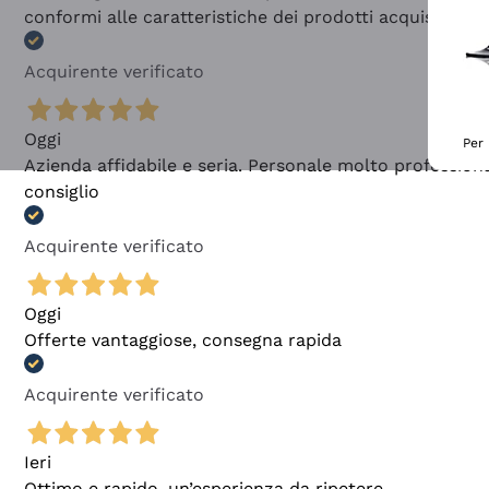
conformi alle caratteristiche dei prodotti acquistati
Acquirente verificato
Oggi
Per 
Azienda affidabile e seria. Personale molto profession
consiglio
Acquirente verificato
Oggi
Offerte vantaggiose, consegna rapida
Acquirente verificato
Ieri
Ottimo e rapido, un’esperienza da ripetere