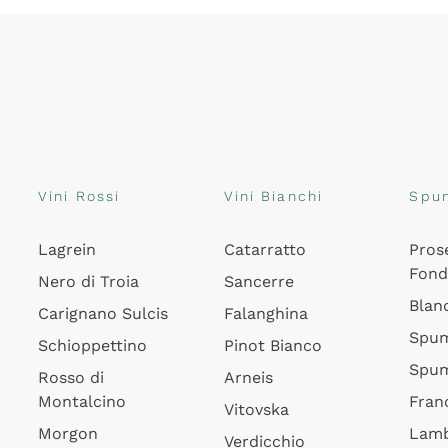
Vini Rossi
Vini Bianchi
Spu
Lagrein
Catarratto
Pros
Fon
Nero di Troia
Sancerre
Blan
Carignano Sulcis
Falanghina
Spum
Schioppettino
Pinot Bianco
Spum
Rosso di
Arneis
Montalcino
Fran
Vitovska
Morgon
Lamb
Verdicchio