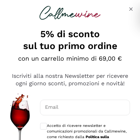
Salta al contenuto principale
Descrivi cosa stai cercando
5% di sconto
sul tuo primo ordine
Ottimo
con un carrello minimo di 69,00 €
4,5
/5
2.567
Iscriviti alla nostra Newsletter per ricevere
recensioni
ogni giorno sconti, promozioni e novità!
Le nostre recensioni a 4 e 5 stelle.
Clicca qui per leggerle tutte >
Email
Precedente
Successivo
Consensi opzionali per ricevere comunica
Accetto di ricevere newsletter e
Oggi
comunicazioni promozionali da Callmewine,
Ottimo servizio!
come richiesto dalla
Politica sulla