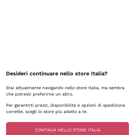
2 Giorni Fa
Ottima facilità di acquisto sul sito e consegna
velocissima
Acquirente verificato
2 Giorni Fa
Perfetti e attenti al cliente
Desideri continuare nello store Italia?
Acquirente verificato
Stai attualmente navigando nello store Italia, ma sembra
che potresti preferirne un altro.
3 Giorni Fa
Per garantirti prezzi, disponibilità e opzioni di spedizione
Semplice nell'uso, puntuali e veloci.
corrette, scegli lo store più adatto a te.
Acquirente verificato
CONTINUA NELLO STORE ITALIA