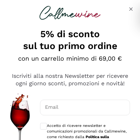
Salta al contenuto principale
Descrivi cosa stai cercando
5% di sconto
sul tuo primo ordine
Ottimo
con un carrello minimo di 69,00 €
4,5
/5
2.552
Iscriviti alla nostra Newsletter per ricevere
recensioni
ogni giorno sconti, promozioni e novità!
Le nostre recensioni a 4 e 5 stelle.
Clicca qui per leggerle tutte >
Email
Precedente
Successivo
Consensi opzionali per ricevere comunica
Accetto di ricevere newsletter e
Oggi
comunicazioni promozionali da Callmewine,
Ottima facilità di acquisto sul sito e consegna
come richiesto dalla
Politica sulla