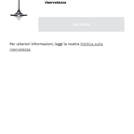
velocissima
riservatezza
Acquirente verificato
Iscrivimi
Ieri
Perfetti e attenti al cliente
Per ulteriori informazioni, leggi la nostra
Politica sulla
riservatezza
Acquirente verificato
2 Giorni Fa
Semplice nell'uso, puntuali e veloci.
Acquirente verificato
2 Giorni Fa
Ottima come sempre!