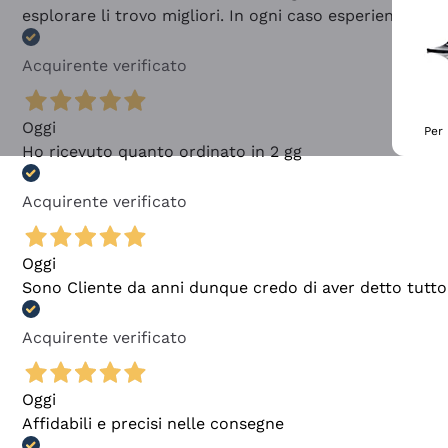
esplorare li trovo migliori. In ogni caso esperienza buo
Acquirente verificato
Oggi
Per 
Ho ricevuto quanto ordinato in 2 gg
Acquirente verificato
Oggi
Sono Cliente da anni dunque credo di aver detto tutto
Acquirente verificato
Oggi
Affidabili e precisi nelle consegne