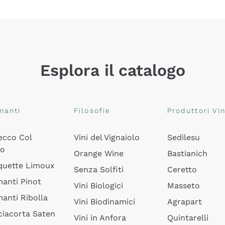
Esplora il catalogo
manti
Filosofie
Produttori Vin
ecco Col
Vini del Vignaiolo
Sedilesu
do
Orange Wine
Bastianich
quette Limoux
Senza Solfiti
Ceretto
anti Pinot
Vini Biologici
Masseto
anti Ribolla
Vini Biodinamici
Agrapart
ciacorta Saten
Vini in Anfora
Quintarelli