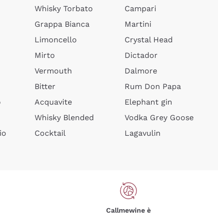
Whisky Torbato
Campari
Grappa Bianca
Martini
Limoncello
Crystal Head
Mirto
Dictador
Vermouth
Dalmore
Bitter
Rum Don Papa
o
Acquavite
Elephant gin
Whisky Blended
Vodka Grey Goose
io
Cocktail
Lagavulin
Callmewine è