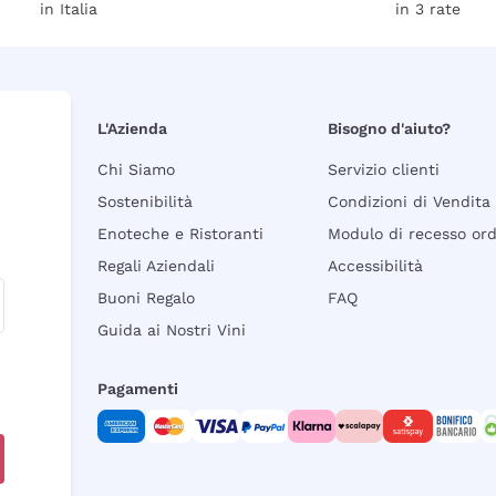
in Italia
in 3 rate
L'Azienda
Bisogno d'aiuto?
Chi Siamo
Servizio clienti
Sostenibilità
Condizioni di Vendita
Enoteche e Ristoranti
Modulo di recesso or
Regali Aziendali
Accessibilità
Buoni Regalo
FAQ
Guida ai Nostri Vini
Pagamenti