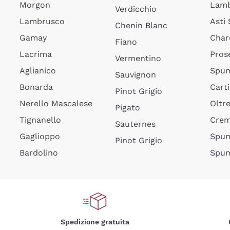
Morgon
Lamb
Verdicchio
Lambrusco
Asti
Chenin Blanc
Gamay
Char
Fiano
Lacrima
Pros
Vermentino
Aglianico
Spum
Sauvignon
Bonarda
Cart
Pinot Grigio
Nerello Mascalese
Oltr
Pigato
Tignanello
Cre
Sauternes
Gaglioppo
Spum
Pinot Grigio
Bardolino
Spum
Spedizione gratuita