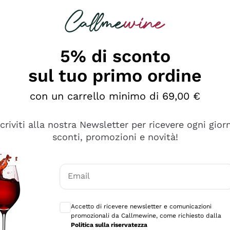
rcando
Champagne
Spumanti
Tutti i Vini
5% di sconto
sul tuo primo ordine
con un carrello minimo di 69,00 €
scriviti alla nostra Newsletter per ricevere ogni gior
sconti, promozioni e novità!
Email
Consensi opzionali per ricevere comunicaz
Accetto di ricevere newsletter e comunicazioni
promozionali da Callmewine, come richiesto dalla
se non è male ma secondo me ci sono alternative che hanno p
Politica sulla riservatezza