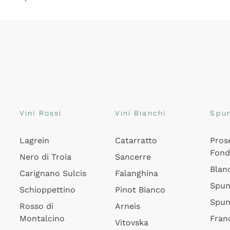
Vini Rossi
Vini Bianchi
Spu
Lagrein
Catarratto
Pros
Fon
Nero di Troia
Sancerre
Blan
Carignano Sulcis
Falanghina
Spum
Schioppettino
Pinot Bianco
Spum
Rosso di
Arneis
Montalcino
Fran
Vitovska