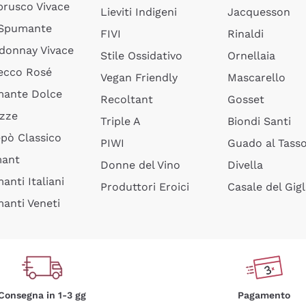
rusco Vivace
Lieviti Indigeni
Jacquesson
 Spumante
FIVI
Rinaldi
donnay Vivace
Stile Ossidativo
Ornellaia
ecco Rosé
Vegan Friendly
Mascarello
ante Dolce
Recoltant
Gosset
izze
Triple A
Biondi Santi
epò Classico
PIWI
Guado al Tass
mant
Donne del Vino
Divella
anti Italiani
Produttori Eroici
Casale del Gigl
anti Veneti
Consegna in 1-3 gg
Pagamento