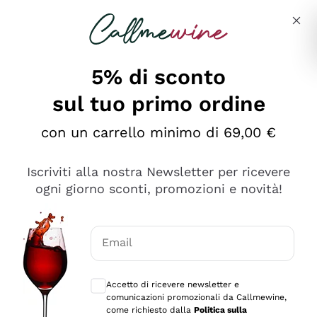
Salta al contenuto principale
Descrivi cosa stai cercando
5% di sconto
sul tuo primo ordine
Ottimo
con un carrello minimo di 69,00 €
4,5
/5
2.566
Iscriviti alla nostra Newsletter per ricevere
recensioni
ogni giorno sconti, promozioni e novità!
Le nostre recensioni a 4 e 5 stelle.
Clicca qui per leggerle tutte >
Email
Precedente
Successivo
Consensi opzionali per ricevere comunica
Accetto di ricevere newsletter e
Oggi
comunicazioni promozionali da Callmewine,
Ordine tutto ok, niente da dire a riguardo. Il sito in se
come richiesto dalla
Politica sulla