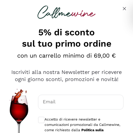
Salta al contenuto principale
Descrivi cosa stai cercando
5% di sconto
sul tuo primo ordine
con un carrello minimo di 69,00 €
Esplora il catalogo
Iscriviti alla nostra Newsletter per ricevere
ogni giorno sconti, promozioni e novità!
Vini Rossi
Lagrein
Vini Bianchi
Email
Nero di Troia
Consensi opzionali per ricevere comunica
Catarratto
Spumanti
Carignano Sulcis
Accetto di ricevere newsletter e
Sancerre
comunicazioni promozionali da Callmewine,
Schioppettino
Prosecco Col Fondo
Filosofie
come richiesto dalla
Politica sulla
Falanghina