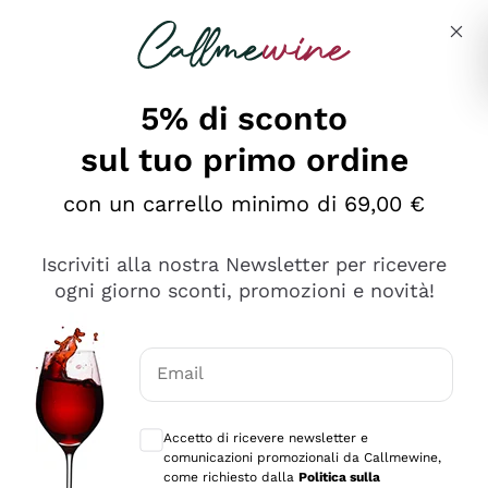
Salta al contenuto principale
Descrivi cosa stai cercando
5% di sconto
sul tuo primo ordine
Ottimo
con un carrello minimo di 69,00 €
4,5
/5
2.566
Iscriviti alla nostra Newsletter per ricevere
recensioni
ogni giorno sconti, promozioni e novità!
Le nostre recensioni a 4 e 5 stelle.
Clicca qui per leggerle tutte >
Email
Precedente
Successivo
Consensi opzionali per ricevere comunica
Accetto di ricevere newsletter e
Ieri
comunicazioni promozionali da Callmewine,
Ordine tutto ok, niente da dire a riguardo. Il sito in se
come richiesto dalla
Politica sulla