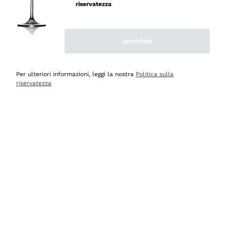
velocissima
riservatezza
Acquirente verificato
Iscrivimi
Ieri
Perfetti e attenti al cliente
Per ulteriori informazioni, leggi la nostra
Politica sulla
riservatezza
Acquirente verificato
Ieri
Semplice nell'uso, puntuali e veloci.
Acquirente verificato
Ieri
Ottima come sempre!