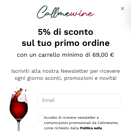
Salta al contenuto principale
Descrivi cosa stai cercando
5% di sconto
sul tuo primo ordine
Ottimo
con un carrello minimo di 69,00 €
4,5
/5
2.552
Iscriviti alla nostra Newsletter per ricevere
recensioni
ogni giorno sconti, promozioni e novità!
Le nostre recensioni a 4 e 5 stelle.
Clicca qui per leggerle tutte >
Email
Precedente
Successivo
Consensi opzionali per ricevere comunica
Accetto di ricevere newsletter e
Oggi
comunicazioni promozionali da Callmewine,
Ottima facilità di acquisto sul sito e consegna
come richiesto dalla
Politica sulla