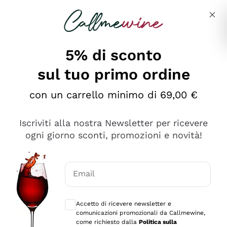
Salta al contenuto principale
Descrivi cosa stai cercando
5% di sconto
sul tuo primo ordine
Ottimo
con un carrello minimo di 69,00 €
4,5
/5
2.566
Iscriviti alla nostra Newsletter per ricevere
recensioni
ogni giorno sconti, promozioni e novità!
Le nostre recensioni a 4 e 5 stelle.
Clicca qui per leggerle tutte >
Email
Precedente
Successivo
Consensi opzionali per ricevere comunica
Accetto di ricevere newsletter e
Oggi
comunicazioni promozionali da Callmewine,
Ordine tutto ok, niente da dire a riguardo. Il sito in se
come richiesto dalla
Politica sulla