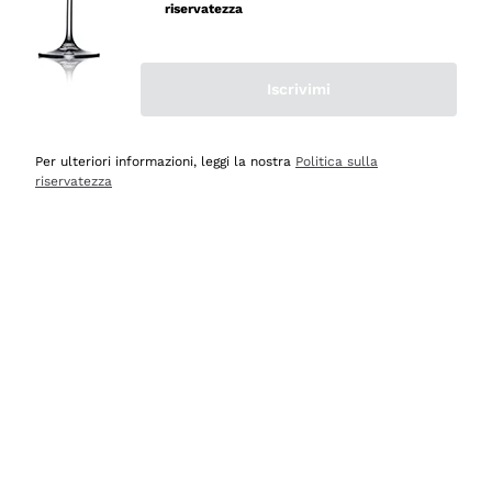
professionalità
riservatezza
Acquirente verificato
Iscrivimi
Oggi
Seri affidabili
Per ulteriori informazioni, leggi la nostra
Politica sulla
riservatezza
Acquirente verificato
Ieri
Il catalogo offre moltissime possibilità di scelta tra tanti
prodotti diversi e con un ampio range di prezzo. Le
indicazioni dei consulenti sono estremamente chiare e
conformi alle caratteristiche dei prodotti acquistati
Acquirente verificato