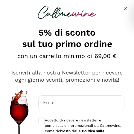
Salta al contenuto principale
Descrivi cosa stai cercando
5% di sconto
sul tuo primo ordine
Ottimo
con un carrello minimo di 69,00 €
4,5
/5
2.561
Iscriviti alla nostra Newsletter per ricevere
recensioni
ogni giorno sconti, promozioni e novità!
Le nostre recensioni a 4 e 5 stelle.
Clicca qui per leggerle tutte >
Email
Precedente
Successivo
Consensi opzionali per ricevere comunica
Accetto di ricevere newsletter e
Oggi
comunicazioni promozionali da Callmewine,
Acquisto semplice nelle modalità, gestito con rapidità e
come richiesto dalla
Politica sulla