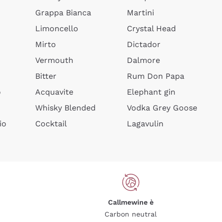
Grappa Bianca
Martini
Limoncello
Crystal Head
Mirto
Dictador
Vermouth
Dalmore
Bitter
Rum Don Papa
o
Acquavite
Elephant gin
Whisky Blended
Vodka Grey Goose
io
Cocktail
Lagavulin
Callmewine è
Carbon neutral