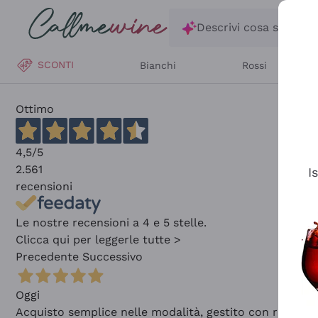
Salta al contenuto principale
Descrivi cosa stai ce
SCONTI
Bianchi
Rossi
Ottimo
4,5
/5
2.561
I
recensioni
Le nostre recensioni a 4 e 5 stelle.
Clicca qui per leggerle tutte >
Precedente
Successivo
Oggi
Acquisto semplice nelle modalità, gestito con rapidità 