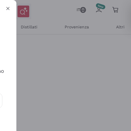
IT
Distillati
Provenienza
Altri
no
ioni e offerte personalizzate