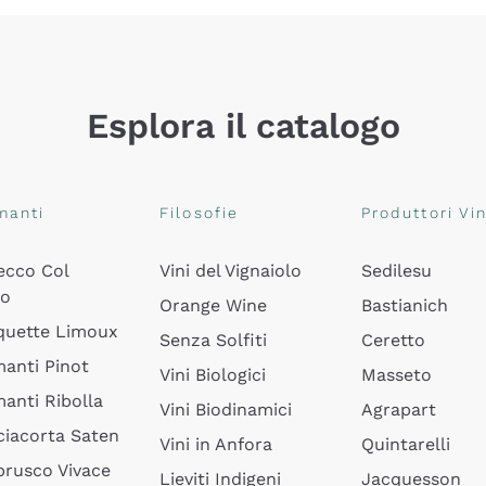
Esplora il catalogo
manti
Filosofie
Produttori Vin
ecco Col
Vini del Vignaiolo
Sedilesu
do
Orange Wine
Bastianich
quette Limoux
Senza Solfiti
Ceretto
anti Pinot
Vini Biologici
Masseto
anti Ribolla
Vini Biodinamici
Agrapart
ciacorta Saten
Vini in Anfora
Quintarelli
rusco Vivace
Lieviti Indigeni
Jacquesson