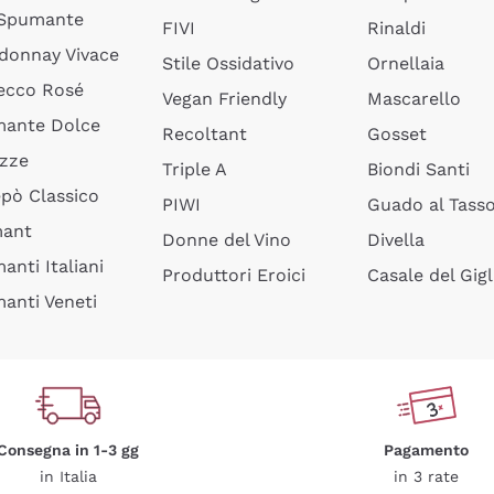
 Spumante
FIVI
Rinaldi
donnay Vivace
Stile Ossidativo
Ornellaia
ecco Rosé
Vegan Friendly
Mascarello
ante Dolce
Recoltant
Gosset
izze
Triple A
Biondi Santi
epò Classico
PIWI
Guado al Tass
mant
Donne del Vino
Divella
anti Italiani
Produttori Eroici
Casale del Gigl
anti Veneti
Consegna in 1-3 gg
Pagamento
in Italia
in 3 rate