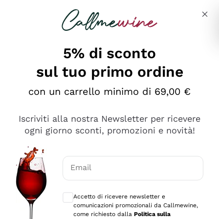
Salta al contenuto principale
Descrivi cosa stai cercando
5% di sconto
sul tuo primo ordine
Ottimo
con un carrello minimo di 69,00 €
4,5
/5
2.566
Iscriviti alla nostra Newsletter per ricevere
recensioni
ogni giorno sconti, promozioni e novità!
Le nostre recensioni a 4 e 5 stelle.
Clicca qui per leggerle tutte >
Email
Precedente
Successivo
Consensi opzionali per ricevere comunica
Accetto di ricevere newsletter e
Ieri
comunicazioni promozionali da Callmewine,
Ordine tutto ok, niente da dire a riguardo. Il sito in se
come richiesto dalla
Politica sulla