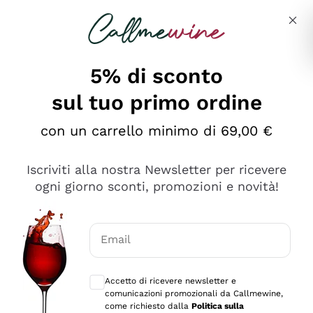
Salta al contenuto principale
Descrivi cosa stai cercando
5% di sconto
sul tuo primo ordine
Ottimo
con un carrello minimo di 69,00 €
4,5
/5
2.566
Iscriviti alla nostra Newsletter per ricevere
recensioni
ogni giorno sconti, promozioni e novità!
Le nostre recensioni a 4 e 5 stelle.
Clicca qui per leggerle tutte >
Email
Precedente
Successivo
Consensi opzionali per ricevere comunica
Accetto di ricevere newsletter e
Ieri
comunicazioni promozionali da Callmewine,
Ordine tutto ok, niente da dire a riguardo. Il sito in se
come richiesto dalla
Politica sulla