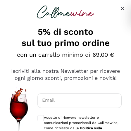
Salta al contenuto principale
Descrivi cosa stai cercando
5% di sconto
sul tuo primo ordine
Ottimo
con un carrello minimo di 69,00 €
4,5
/5
2.559
Iscriviti alla nostra Newsletter per ricevere
recensioni
ogni giorno sconti, promozioni e novità!
Le nostre recensioni a 4 e 5 stelle.
Clicca qui per leggerle tutte >
Email
Precedente
Successivo
Consensi opzionali per ricevere comunica
Accetto di ricevere newsletter e
Oggi
comunicazioni promozionali da Callmewine,
Il catalogo offre moltissime possibilità di scelta tra tanti
come richiesto dalla
Politica sulla