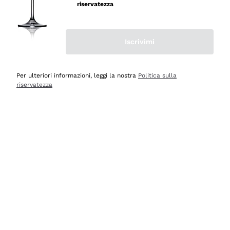
velocissima
riservatezza
Acquirente verificato
Iscrivimi
Ieri
Perfetti e attenti al cliente
Per ulteriori informazioni, leggi la nostra
Politica sulla
riservatezza
Acquirente verificato
Ieri
Semplice nell'uso, puntuali e veloci.
Acquirente verificato
Ieri
Ottima come sempre!