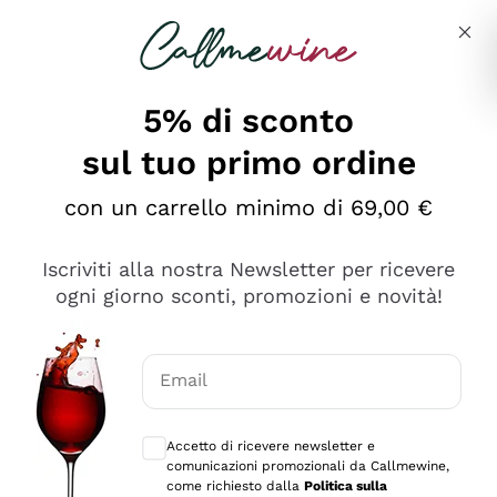
Salta al contenuto principale
Descrivi cosa stai cercando
5% di sconto
sul tuo primo ordine
Ottimo
con un carrello minimo di 69,00 €
4,5
/5
2.552
Iscriviti alla nostra Newsletter per ricevere
recensioni
ogni giorno sconti, promozioni e novità!
Le nostre recensioni a 4 e 5 stelle.
Clicca qui per leggerle tutte >
Email
Precedente
Successivo
Consensi opzionali per ricevere comunica
Accetto di ricevere newsletter e
Oggi
comunicazioni promozionali da Callmewine,
Ottima facilità di acquisto sul sito e consegna
come richiesto dalla
Politica sulla