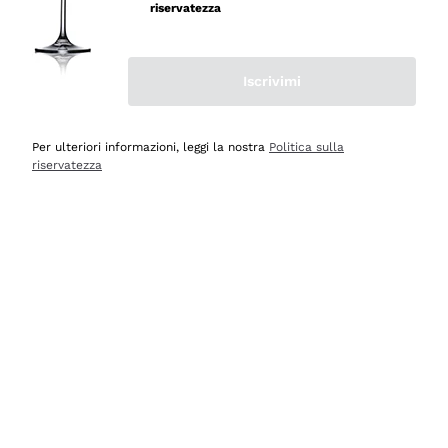
velocissima
riservatezza
Acquirente verificato
Iscrivimi
Ieri
Perfetti e attenti al cliente
Per ulteriori informazioni, leggi la nostra
Politica sulla
riservatezza
Acquirente verificato
Ieri
Semplice nell'uso, puntuali e veloci.
Acquirente verificato
Ieri
Ottima come sempre!