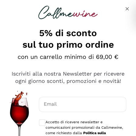
Salta al contenuto principale
Descrivi cosa stai cercando
5% di sconto
sul tuo primo ordine
Ottimo
con un carrello minimo di 69,00 €
4,5
/5
2.552
Iscriviti alla nostra Newsletter per ricevere
recensioni
ogni giorno sconti, promozioni e novità!
Le nostre recensioni a 4 e 5 stelle.
Clicca qui per leggerle tutte >
Email
Precedente
Successivo
Consensi opzionali per ricevere comunica
Accetto di ricevere newsletter e
Oggi
comunicazioni promozionali da Callmewine,
Ottima facilità di acquisto sul sito e consegna
come richiesto dalla
Politica sulla