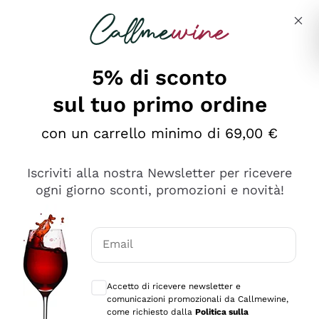
Salta al contenuto principale
Descrivi cosa stai cercando
5% di sconto
sul tuo primo ordine
Ottimo
con un carrello minimo di 69,00 €
4,5
/5
2.566
Iscriviti alla nostra Newsletter per ricevere
recensioni
ogni giorno sconti, promozioni e novità!
Le nostre recensioni a 4 e 5 stelle.
Clicca qui per leggerle tutte >
Email
Precedente
Successivo
Consensi opzionali per ricevere comunica
Accetto di ricevere newsletter e
Ieri
comunicazioni promozionali da Callmewine,
Ordine tutto ok, niente da dire a riguardo. Il sito in se
come richiesto dalla
Politica sulla