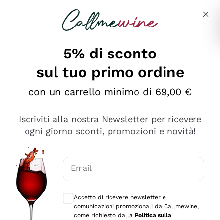
Salta al contenuto principale
Descrivi cosa stai cercando
5% di sconto
sul tuo primo ordine
Ottimo
con un carrello minimo di 69,00 €
4,5
/5
2.566
Iscriviti alla nostra Newsletter per ricevere
recensioni
ogni giorno sconti, promozioni e novità!
Le nostre recensioni a 4 e 5 stelle.
Clicca qui per leggerle tutte >
Email
Precedente
Successivo
Consensi opzionali per ricevere comunica
Accetto di ricevere newsletter e
Ieri
comunicazioni promozionali da Callmewine,
Ordine tutto ok, niente da dire a riguardo. Il sito in se
come richiesto dalla
Politica sulla