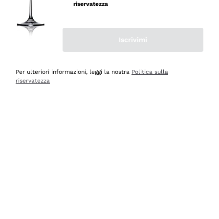
velocissima
riservatezza
Acquirente verificato
Iscrivimi
Ieri
Perfetti e attenti al cliente
Per ulteriori informazioni, leggi la nostra
Politica sulla
riservatezza
Acquirente verificato
Ieri
Semplice nell'uso, puntuali e veloci.
Acquirente verificato
Ieri
Ottima come sempre!