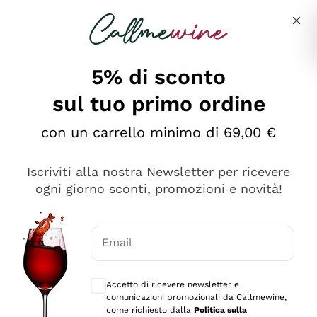
Salta al contenuto principale
Descrivi cosa stai cercando
5% di sconto
sul tuo primo ordine
Ottimo
con un carrello minimo di 69,00 €
4,5
/5
2.552
Iscriviti alla nostra Newsletter per ricevere
recensioni
ogni giorno sconti, promozioni e novità!
Le nostre recensioni a 4 e 5 stelle.
Clicca qui per leggerle tutte >
Email
Precedente
Successivo
Consensi opzionali per ricevere comunica
Accetto di ricevere newsletter e
Oggi
comunicazioni promozionali da Callmewine,
Ottima facilità di acquisto sul sito e consegna
come richiesto dalla
Politica sulla