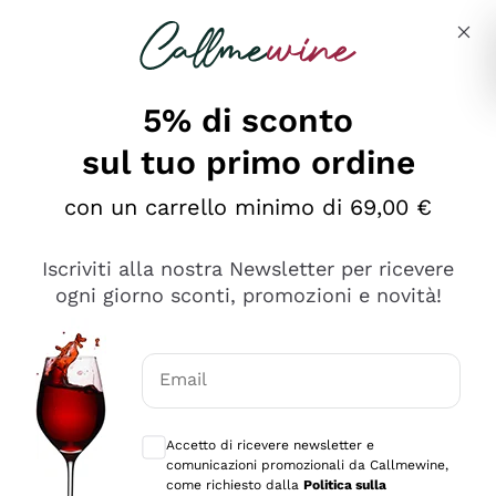
Salta al contenuto principale
Descrivi cosa stai cercando
5% di sconto
sul tuo primo ordine
Ottimo
con un carrello minimo di 69,00 €
4,5
/5
2.566
Iscriviti alla nostra Newsletter per ricevere
recensioni
ogni giorno sconti, promozioni e novità!
Le nostre recensioni a 4 e 5 stelle.
Clicca qui per leggerle tutte >
Email
Precedente
Successivo
Consensi opzionali per ricevere comunica
Accetto di ricevere newsletter e
Ieri
comunicazioni promozionali da Callmewine,
Ordine tutto ok, niente da dire a riguardo. Il sito in se
come richiesto dalla
Politica sulla