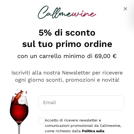
Salta al contenuto principale
Descrivi cosa stai cercando
5% di sconto
sul tuo primo ordine
Ottimo
con un carrello minimo di 69,00 €
4,5
/5
2.559
Iscriviti alla nostra Newsletter per ricevere
recensioni
ogni giorno sconti, promozioni e novità!
Le nostre recensioni a 4 e 5 stelle.
Clicca qui per leggerle tutte >
Email
Precedente
Successivo
Consensi opzionali per ricevere comunica
Accetto di ricevere newsletter e
Oggi
comunicazioni promozionali da Callmewine,
Il catalogo offre moltissime possibilità di scelta tra tanti
come richiesto dalla
Politica sulla