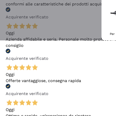
conformi alle caratteristiche dei prodotti acquistati
Acquirente verificato
Oggi
Per 
Azienda affidabile e seria. Personale molto profession
consiglio
Acquirente verificato
Oggi
Offerte vantaggiose, consegna rapida
Acquirente verificato
Oggi
Ottimo e rapido, un’esperienza da ripetere