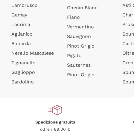
Lambrusco
Asti
Chenin Blanc
Gamay
Char
Fiano
Lacrima
Pros
Vermentino
Aglianico
Spum
Sauvignon
Bonarda
Cart
Pinot Grigio
Nerello Mascalese
Oltr
Pigato
Tignanello
Cre
Sauternes
Gaglioppo
Spum
Pinot Grigio
Bardolino
Spum
Spedizione gratuita
oltre i 69,00 €