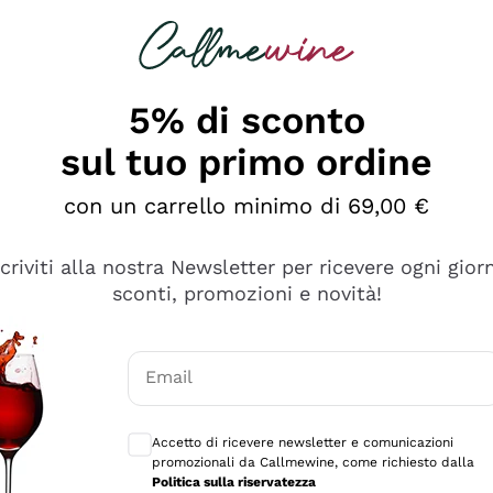
rcando
Champagne
Spumanti
Tutti i Vini
5% di sconto
sul tuo primo ordine
con un carrello minimo di 69,00 €
scriviti alla nostra Newsletter per ricevere ogni gior
sconti, promozioni e novità!
Email
Consensi opzionali per ricevere comunicaz
Accetto di ricevere newsletter e comunicazioni
promozionali da Callmewine, come richiesto dalla
tanti prodotti diversi e con un ampio range di prezzo. Le 
Politica sulla riservatezza