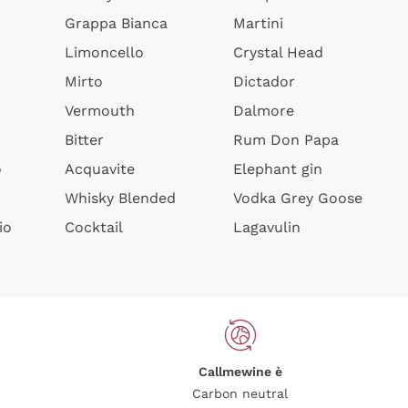
Grappa Bianca
Martini
Limoncello
Crystal Head
Mirto
Dictador
Vermouth
Dalmore
Bitter
Rum Don Papa
o
Acquavite
Elephant gin
Whisky Blended
Vodka Grey Goose
io
Cocktail
Lagavulin
Callmewine è
Carbon neutral