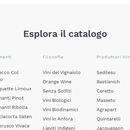
Esplora il catalogo
manti
Filosofie
Produttori Vin
ecco Col
Vini del Vignaiolo
Sedilesu
do
Orange Wine
Bastianich
quette Limoux
Senza Solfiti
Ceretto
anti Pinot
Vini Biologici
Masseto
anti Ribolla
Vini Biodinamici
Agrapart
ciacorta Saten
Vini in Anfora
Quintarelli
rusco Vivace
Lieviti Indigeni
Jacquesson