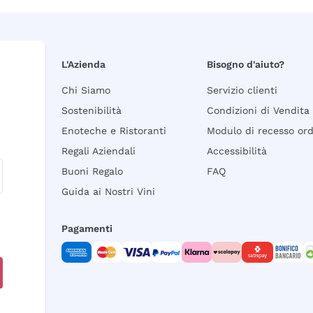
L'Azienda
Bisogno d'aiuto?
Chi Siamo
Servizio clienti
Sostenibilità
Condizioni di Vendita
Enoteche e Ristoranti
Modulo di recesso or
Regali Aziendali
Accessibilità
Buoni Regalo
FAQ
Guida ai Nostri Vini
Pagamenti