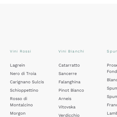
Vini Rossi
Vini Bianchi
Spu
Lagrein
Catarratto
Pros
Fon
Nero di Troia
Sancerre
Blan
Carignano Sulcis
Falanghina
Spum
Schioppettino
Pinot Bianco
Spum
Rosso di
Arneis
Montalcino
Fran
Vitovska
Morgon
Lamb
Verdicchio