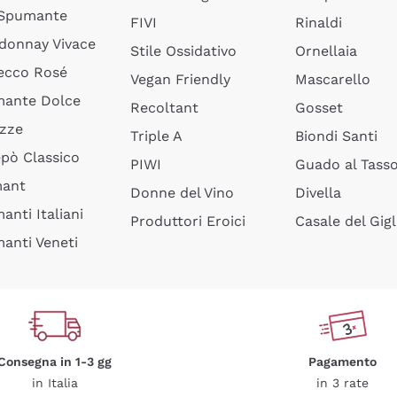
 Spumante
FIVI
Rinaldi
donnay Vivace
Stile Ossidativo
Ornellaia
ecco Rosé
Vegan Friendly
Mascarello
ante Dolce
Recoltant
Gosset
izze
Triple A
Biondi Santi
epò Classico
PIWI
Guado al Tass
mant
Donne del Vino
Divella
anti Italiani
Produttori Eroici
Casale del Gigl
anti Veneti
Consegna in 1-3 gg
Pagamento
in Italia
in 3 rate