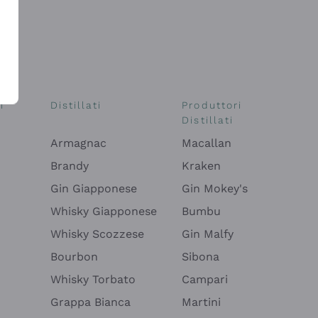
i
Distillati
Produttori
Distillati
Armagnac
Macallan
Brandy
Kraken
Gin Giapponese
Gin Mokey's
Whisky Giapponese
Bumbu
Whisky Scozzese
Gin Malfy
Bourbon
Sibona
Whisky Torbato
Campari
Grappa Bianca
Martini