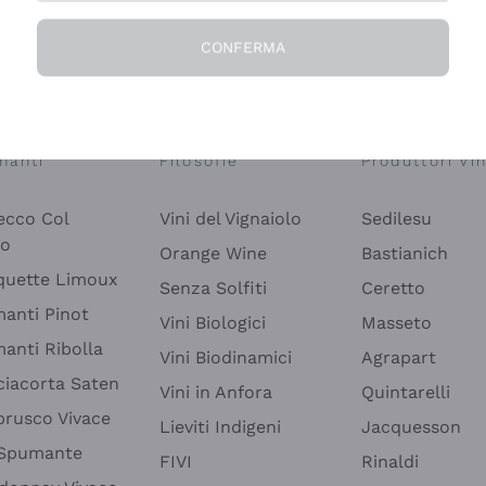
CONFERMA
Esplora il catalogo
manti
Filosofie
Produttori Vin
ecco Col
Vini del Vignaiolo
Sedilesu
do
Orange Wine
Bastianich
quette Limoux
Senza Solfiti
Ceretto
anti Pinot
Vini Biologici
Masseto
anti Ribolla
Vini Biodinamici
Agrapart
ciacorta Saten
Vini in Anfora
Quintarelli
rusco Vivace
Lieviti Indigeni
Jacquesson
 Spumante
FIVI
Rinaldi