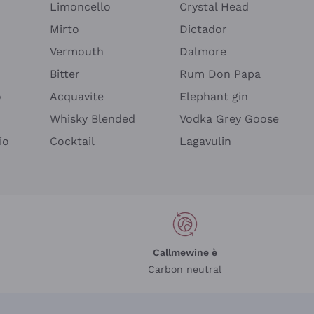
Limoncello
Crystal Head
Mirto
Dictador
Vermouth
Dalmore
Bitter
Rum Don Papa
o
Acquavite
Elephant gin
Whisky Blended
Vodka Grey Goose
io
Cocktail
Lagavulin
Callmewine è
Carbon neutral