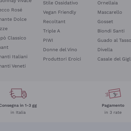
donnay Vivace
Stile Ossidativo
Ornellaia
ecco Rosé
Vegan Friendly
Mascarello
ante Dolce
Recoltant
Gosset
izze
Triple A
Biondi Santi
epò Classico
PIWI
Guado al Tass
mant
Donne del Vino
Divella
anti Italiani
Produttori Eroici
Casale del Gigl
anti Veneti
Consegna in 1-3 gg
Pagamento
in Italia
in 3 rate