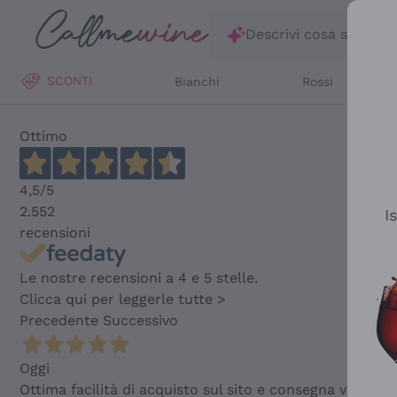
Salta al contenuto principale
Descrivi cosa stai ce
SCONTI
Bianchi
Rossi
Ottimo
4,5
/5
2.552
I
recensioni
Le nostre recensioni a 4 e 5 stelle.
Clicca qui per leggerle tutte >
Precedente
Successivo
Oggi
Ottima facilità di acquisto sul sito e consegna velocis