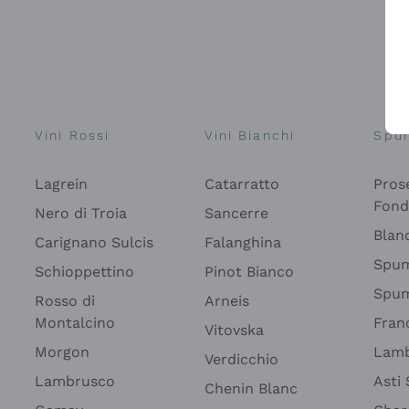
Vini Rossi
Vini Bianchi
Spu
Lagrein
Catarratto
Pros
Fon
Nero di Troia
Sancerre
Blan
Carignano Sulcis
Falanghina
Spum
Schioppettino
Pinot Bianco
Spum
Rosso di
Arneis
Montalcino
Fran
Vitovska
Morgon
Lamb
Verdicchio
Lambrusco
Asti
Chenin Blanc