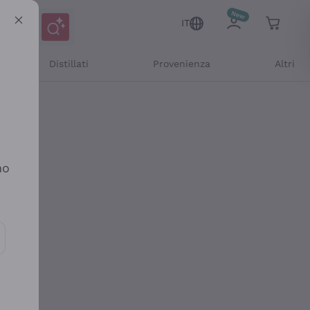
IT
Distillati
Provenienza
Altri
no
ioni e offerte personalizzate