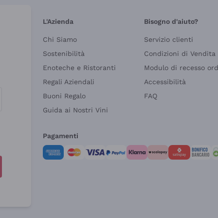
L'Azienda
Bisogno d'aiuto?
Chi Siamo
Servizio clienti
Sostenibilità
Condizioni di Vendita
Enoteche e Ristoranti
Modulo di recesso or
Regali Aziendali
Accessibilità
Buoni Regalo
FAQ
Guida ai Nostri Vini
Pagamenti