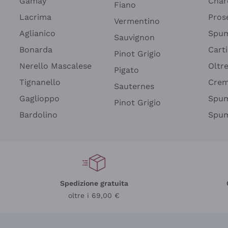
Gamay
Char
Fiano
Lacrima
Pros
Vermentino
Aglianico
Spum
Sauvignon
Bonarda
Cart
Pinot Grigio
Nerello Mascalese
Oltr
Pigato
Tignanello
Cre
Sauternes
Gaglioppo
Spum
Pinot Grigio
Bardolino
Spum
Spedizione gratuita
oltre i 69,00 €