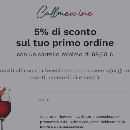
rcando
Champagne
Spumanti
Tutti i Vini
5% di sconto
sul tuo primo ordine
con un carrello minimo di 69,00 €
scriviti alla nostra Newsletter per ricevere ogni gior
sconti, promozioni e novità!
Email
Consensi opzionali per ricevere comunicaz
Accetto di ricevere newsletter e comunicazioni
promozionali da Callmewine, come richiesto dalla
sima
Politica sulla riservatezza