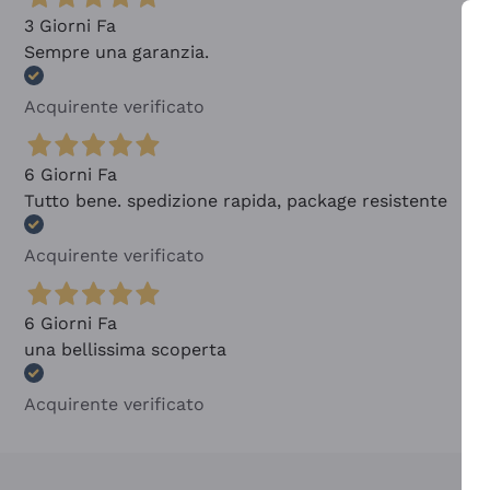
3 Giorni Fa
Sempre una garanzia.
Acquirente verificato
6 Giorni Fa
Tutto bene. spedizione rapida, package resistente
Acquirente verificato
6 Giorni Fa
una bellissima scoperta
Acquirente verificato