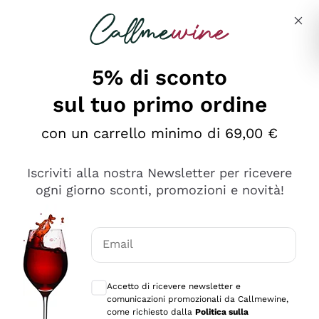
Salta al contenuto principale
Descrivi cosa stai cercando
5% di sconto
sul tuo primo ordine
Ottimo
con un carrello minimo di 69,00 €
4,5
/5
2.559
Iscriviti alla nostra Newsletter per ricevere
recensioni
ogni giorno sconti, promozioni e novità!
Le nostre recensioni a 4 e 5 stelle.
Clicca qui per leggerle tutte >
Email
Precedente
Successivo
Consensi opzionali per ricevere comunica
Accetto di ricevere newsletter e
Oggi
comunicazioni promozionali da Callmewine,
Il catalogo offre moltissime possibilità di scelta tra tanti
come richiesto dalla
Politica sulla