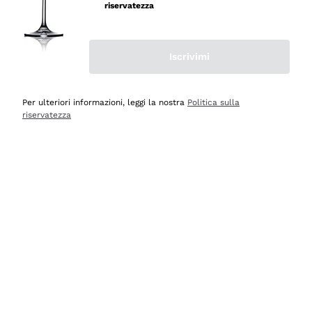
professionalità
riservatezza
Acquirente verificato
Iscrivimi
Oggi
Seri affidabili
Per ulteriori informazioni, leggi la nostra
Politica sulla
riservatezza
Acquirente verificato
Ieri
Il catalogo offre moltissime possibilità di scelta tra tanti
prodotti diversi e con un ampio range di prezzo. Le
indicazioni dei consulenti sono estremamente chiare e
conformi alle caratteristiche dei prodotti acquistati
Acquirente verificato