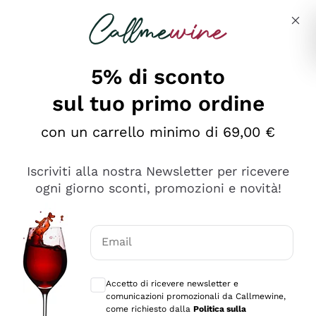
Salta al contenuto principale
Descrivi cosa stai cercando
5% di sconto
sul tuo primo ordine
Ottimo
con un carrello minimo di 69,00 €
4,5
/5
2.561
Iscriviti alla nostra Newsletter per ricevere
recensioni
ogni giorno sconti, promozioni e novità!
Le nostre recensioni a 4 e 5 stelle.
Clicca qui per leggerle tutte >
Email
Precedente
Successivo
Consensi opzionali per ricevere comunica
Accetto di ricevere newsletter e
Oggi
comunicazioni promozionali da Callmewine,
Acquisto semplice nelle modalità, gestito con rapidità e
come richiesto dalla
Politica sulla