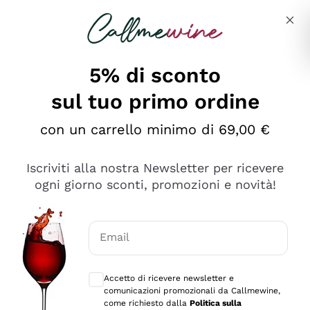
Salta al contenuto principale
Descrivi cosa stai cercando
5% di sconto
sul tuo primo ordine
Ottimo
con un carrello minimo di 69,00 €
4,5
/5
2.551
Iscriviti alla nostra Newsletter per ricevere
recensioni
ogni giorno sconti, promozioni e novità!
Le nostre recensioni a 4 e 5 stelle.
Clicca qui per leggerle tutte >
Email
Precedente
Successivo
Consensi opzionali per ricevere comunica
Accetto di ricevere newsletter e
Oggi
comunicazioni promozionali da Callmewine,
Perfetti e attenti al cliente
come richiesto dalla
Politica sulla