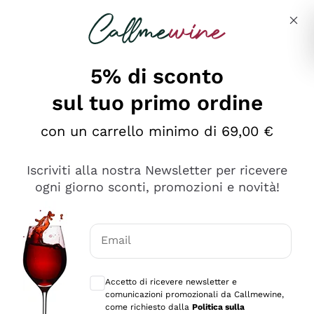
Salta al contenuto principale
Descrivi cosa stai cercando
5% di sconto
sul tuo primo ordine
Ottimo
con un carrello minimo di 69,00 €
4,5
/5
2.561
Iscriviti alla nostra Newsletter per ricevere
recensioni
ogni giorno sconti, promozioni e novità!
Le nostre recensioni a 4 e 5 stelle.
Clicca qui per leggerle tutte >
Email
Precedente
Successivo
Consensi opzionali per ricevere comunica
Accetto di ricevere newsletter e
Oggi
comunicazioni promozionali da Callmewine,
Acquisto semplice nelle modalità, gestito con rapidità e
come richiesto dalla
Politica sulla