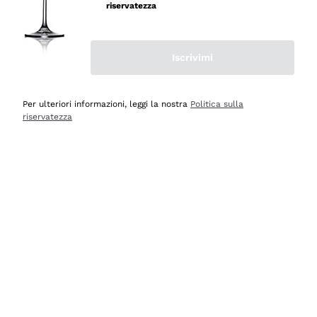
professionalità
riservatezza
Acquirente verificato
Iscrivimi
Ieri
Seri affidabili
Per ulteriori informazioni, leggi la nostra
Politica sulla
riservatezza
Acquirente verificato
Ieri
Il catalogo offre moltissime possibilità di scelta tra tanti
prodotti diversi e con un ampio range di prezzo. Le
indicazioni dei consulenti sono estremamente chiare e
conformi alle caratteristiche dei prodotti acquistati
Acquirente verificato